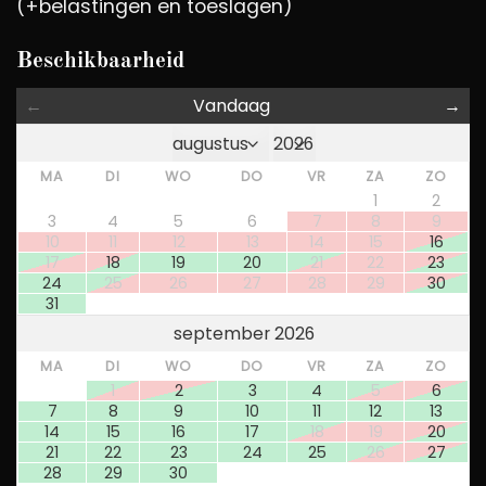
(+belastingen en toeslagen)
Beschikbaarheid
←
Vandaag
→
MA
DI
WO
DO
VR
ZA
ZO
1
2
3
4
5
6
7
8
9
10
11
12
13
14
15
16
17
18
19
20
21
22
23
24
25
26
27
28
29
30
31
september 2026
MA
DI
WO
DO
VR
ZA
ZO
1
2
3
4
5
6
7
8
9
10
11
12
13
14
15
16
17
18
19
20
21
22
23
24
25
26
27
28
29
30